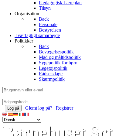
Pædagogisk Læreplan
Tilsyn
Organisation
Back
Personale
Bestyrelsen
Tværfagligt samarbejde
Politikker
Back
Bevægelsespolitik
Mad og måltidspolitik
Sygepolitik for børn
Legetøjspolitik
Fødselsdage
Skærmpolitik
Glemt log på?
Registrer
Log på
Børnehuset Sct