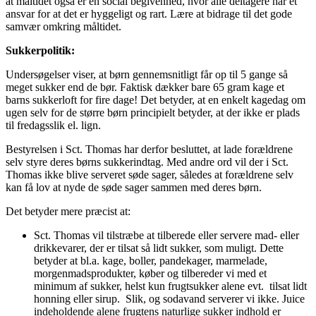
at måltidet også er en social begivenhed, hvor alle deltagere har et
ansvar for at det er hyggeligt og rart. Lære at bidrage til det gode
samvær omkring måltidet.
Sukkerpolitik:
Undersøgelser viser, at børn gennemsnitligt får op til 5 gange så
meget sukker end de bør. Faktisk dækker bare 65 gram kage et
barns sukkerloft for fire dage! Det betyder, at en enkelt kagedag om
ugen selv for de større børn principielt betyder, at der ikke er plads
til fredagsslik el. lign.
Bestyrelsen i Sct. Thomas har derfor besluttet, at lade forældrene
selv styre deres børns sukkerindtag. Med andre ord vil der i Sct.
Thomas ikke blive serveret søde sager, således at forældrene selv
kan få lov at nyde de søde sager sammen med deres børn.
Det betyder mere præcist at:
Sct. Thomas vil tilstræbe at tilberede eller servere mad- eller
drikkevarer, der er tilsat så lidt sukker, som muligt. Dette
betyder at bl.a. kage, boller, pandekager, marmelade,
morgenmadsprodukter, køber og tilbereder vi med et
minimum af sukker, helst kun frugtsukker alene evt. tilsat lidt
honning eller sirup. Slik, og sodavand serverer vi ikke. Juice
indeholdende alene frugtens naturlige sukker indhold er