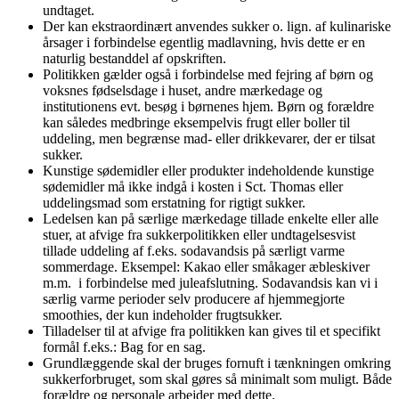
undtaget.
Der kan ekstraordinært anvendes sukker o. lign. af kulinariske
årsager i forbindelse egentlig madlavning, hvis dette er en
naturlig bestanddel af opskriften.
Politikken gælder også i forbindelse med fejring af børn og
voksnes fødselsdage i huset, andre mærkedage og
institutionens evt. besøg i børnenes hjem. Børn og forældre
kan således medbringe eksempelvis frugt eller boller til
uddeling, men begrænse mad- eller drikkevarer, der er tilsat
sukker.
Kunstige sødemidler eller produkter indeholdende kunstige
sødemidler må ikke indgå i kosten i Sct. Thomas eller
uddelingsmad som erstatning for rigtigt sukker.
Ledelsen kan på særlige mærkedage tillade enkelte eller alle
stuer, at afvige fra sukkerpolitikken eller undtagelsesvist
tillade uddeling af f.eks. sodavandsis på særligt varme
sommerdage. Eksempel: Kakao eller småkager æbleskiver
m.m. i forbindelse med juleafslutning. Sodavandsis kan vi i
særlig varme perioder selv producere af hjemmegjorte
smoothies, der kun indeholder frugtsukker.
Tilladelser til at afvige fra politikken kan gives til et specifikt
formål f.eks.: Bag for en sag.
Grundlæggende skal der bruges fornuft i tænkningen omkring
sukkerforbruget, som skal gøres så minimalt som muligt. Både
forældre og personale arbejder med dette.