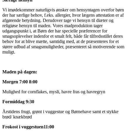
Vi imødekommer naturligvis ønsker om hensyntagen overfor børn
der har særlige behov, f.eks. allergier, hvor lægens attestation er af
afgørende betydning. Derudover tage vi hensyn til diæter og
religiøse hensyn til maden. Vores madproduktion tager
udgangspunkt i, at Børn der har specielle præferencer for
smagsoplevelser indenfor et smalt felt, både får tilfredsstillet deres
behov for at blive mætte, samtidig med, at de præsenteres for et
større udbud af smagsmuligheder, præsenteret så motiverende som
muligt.
Maden på dagen:
Morgen 7:00 8:00
Mulighed for cornflakes, mysli, havre fras og havregryn
Formiddag 9:30
Årstidens frugt, grønt i vuggestue og Børnehave samt et stykke
brød/ knækbrød
Frokost i vuggestuen11:00