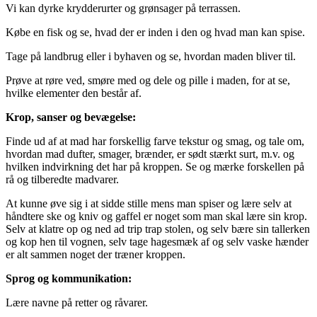
Vi kan dyrke krydderurter og grønsager på terrassen.
Købe en fisk og se, hvad der er inden i den og hvad man kan spise.
Tage på landbrug eller i byhaven og se, hvordan maden bliver til.
Prøve at røre ved, smøre med og dele og pille i maden, for at se,
hvilke elementer den består af.
Krop, sanser og bevægelse:
Finde ud af at mad har forskellig farve tekstur og smag, og tale om,
hvordan mad dufter, smager, brænder, er sødt stærkt surt, m.v. og
hvilken indvirkning det har på kroppen. Se og mærke forskellen på
rå og tilberedte madvarer.
At kunne øve sig i at sidde stille mens man spiser og lære selv at
håndtere ske og kniv og gaffel er noget som man skal lære sin krop.
Selv at klatre op og ned ad trip trap stolen, og selv bære sin tallerken
og kop hen til vognen, selv tage hagesmæk af og selv vaske hænder
er alt sammen noget der træner kroppen.
Sprog og kommunikation:
Lære navne på retter og råvarer.