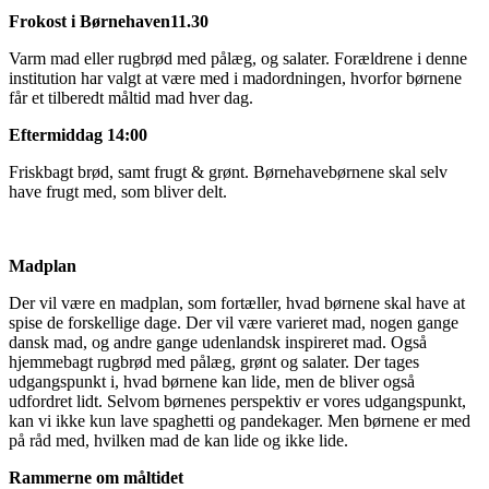
Frokost i Børnehaven11.30
Varm mad eller rugbrød med pålæg, og salater. Forældrene i denne
institution har valgt at være med i madordningen, hvorfor børnene
får et tilberedt måltid mad hver dag.
Eftermiddag 14:00
Friskbagt brød, samt frugt & grønt. Børnehavebørnene skal selv
have frugt med, som bliver delt.
Madplan
Der vil være en madplan, som fortæller, hvad børnene skal have at
spise de forskellige dage. Der vil være varieret mad, nogen gange
dansk mad, og andre gange udenlandsk inspireret mad. Også
hjemmebagt rugbrød med pålæg, grønt og salater. Der tages
udgangspunkt i, hvad børnene kan lide, men de bliver også
udfordret lidt. Selvom børnenes perspektiv er vores udgangspunkt,
kan vi ikke kun lave spaghetti og pandekager. Men børnene er med
på råd med, hvilken mad de kan lide og ikke lide.
Rammerne om måltidet