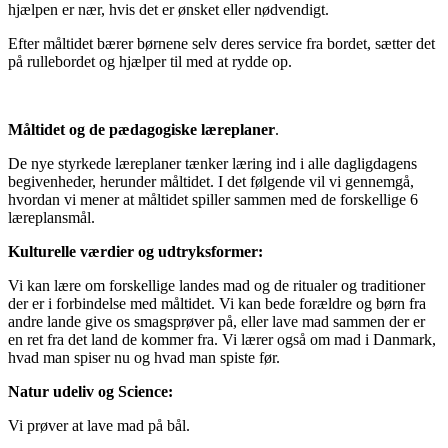
hjælpen er nær, hvis det er ønsket eller nødvendigt.
Efter måltidet bærer børnene selv deres service fra bordet, sætter det
på rullebordet og hjælper til med at rydde op.
Måltidet og de pædagogiske læreplaner
.
De nye styrkede læreplaner tænker læring ind i alle dagligdagens
begivenheder, herunder måltidet. I det følgende vil vi gennemgå,
hvordan vi mener at måltidet spiller sammen med de forskellige 6
læreplansmål.
Kulturelle værdier og udtryksformer:
Vi kan lære om forskellige landes mad og de ritualer og traditioner
der er i forbindelse med måltidet. Vi kan bede forældre og børn fra
andre lande give os smagsprøver på, eller lave mad sammen der er
en ret fra det land de kommer fra. Vi lærer også om mad i Danmark,
hvad man spiser nu og hvad man spiste før.
Natur udeliv og Science:
Vi prøver at lave mad på bål.