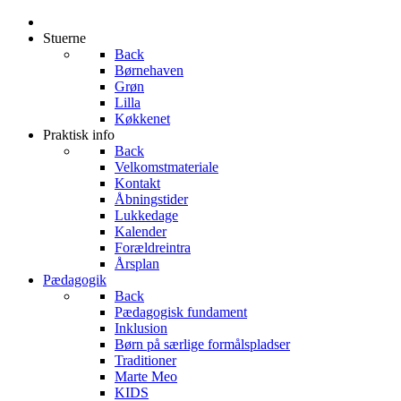
Stuerne
Back
Børnehaven
Grøn
Lilla
Køkkenet
Praktisk info
Back
Velkomstmateriale
Kontakt
Åbningstider
Lukkedage
Kalender
Forældreintra
Årsplan
Pædagogik
Back
Pædagogisk fundament
Inklusion
Børn på særlige formålspladser
Traditioner
Marte Meo
KIDS