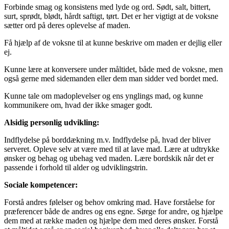
Forbinde smag og konsistens med lyde og ord. Sødt, salt, bittert,
surt, sprødt, blødt, hårdt saftigt, tørt. Det er her vigtigt at de voksne
sætter ord på deres oplevelse af maden.
Få hjælp af de voksne til at kunne beskrive om maden er dejlig eller
ej.
Kunne lære at konversere under måltidet, både med de voksne, men
også gerne med sidemanden eller dem man sidder ved bordet med.
Kunne tale om madoplevelser og ens ynglings mad, og kunne
kommunikere om, hvad der ikke smager godt.
Alsidig personlig udvikling:
Indflydelse på borddækning m.v. Indflydelse på, hvad der bliver
serveret. Opleve selv at være med til at lave mad. Lære at udtrykke
ønsker og behag og ubehag ved maden. Lære bordskik når det er
passende i forhold til alder og udviklingstrin.
Sociale kompetencer:
Forstå andres følelser og behov omkring mad. Have forståelse for
præferencer både de andres og ens egne. Sørge for andre, og hjælpe
dem med at række maden og hjælpe dem med deres ønsker. Forstå