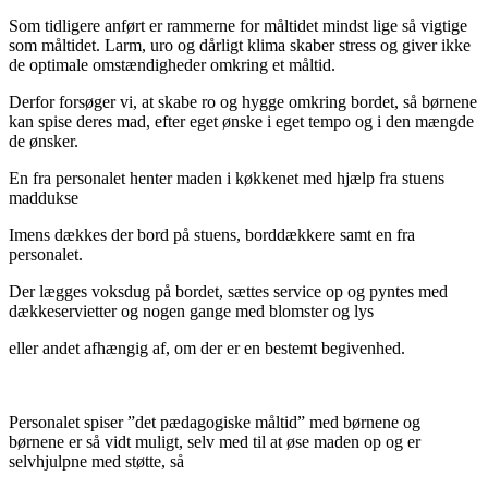
Som tidligere anført er rammerne for måltidet mindst lige så vigtige
som måltidet. Larm, uro og dårligt klima skaber stress og giver ikke
de optimale omstændigheder omkring et måltid.
Derfor forsøger vi, at skabe ro og hygge omkring bordet, så børnene
kan spise deres mad, efter eget ønske i eget tempo og i den mængde
de ønsker.
En fra personalet henter maden i køkkenet med hjælp fra stuens
maddukse
Imens dækkes der bord på stuens, borddækkere samt en fra
personalet.
Der lægges voksdug på bordet, sættes service op og pyntes med
dækkeservietter og nogen gange med blomster og lys
eller andet afhængig af, om der er en bestemt begivenhed.
Personalet spiser ”det pædagogiske måltid” med børnene og
børnene er så vidt muligt, selv med til at øse maden op og er
selvhjulpne med støtte, så