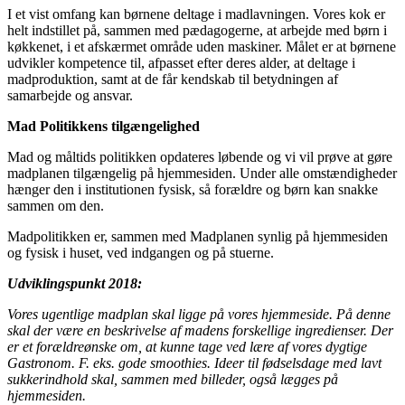
I et vist omfang kan børnene deltage i madlavningen. Vores kok er
helt indstillet på, sammen med pædagogerne, at arbejde med børn i
køkkenet, i et afskærmet område uden maskiner. Målet er at børnene
udvikler kompetence til, afpasset efter deres alder, at deltage i
madproduktion, samt at de får kendskab til betydningen af
samarbejde og ansvar.
Mad Politikkens tilgængelighed
Mad og måltids politikken opdateres løbende og vi vil prøve at gøre
madplanen tilgængelig på hjemmesiden. Under alle omstændigheder
hænger den i institutionen fysisk, så forældre og børn kan snakke
sammen om den.
Madpolitikken er, sammen med Madplanen synlig på hjemmesiden
og fysisk i huset, ved indgangen og på stuerne.
Udviklingspunkt 2018:
Vores ugentlige madplan skal ligge på vores hjemmeside. På denne
skal der være en beskrivelse af madens forskellige ingredienser. Der
er et forældreønske om, at kunne tage ved lære af vores dygtige
Gastronom. F. eks. gode smoothies. Ideer til fødselsdage med lavt
sukkerindhold skal, sammen med billeder, også lægges på
hjemmesiden.