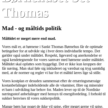
Thomas
Mad - og måltids politik
Måltidet er meget mere end mad.
Vores mål er, at børnene i Sankt Thomas Børnehus får de optimale
betingelser for at udvikle sig i hver deres individuelle tempo. Det
gælder også under måltidet. Respekt, ligeværd og anerkendelse er
også kendetegnende for vores samvær med børnene under måltidet.
Måltidet skal opfattes som hyggeligt. Det er ikke kun kroppen der
får næring. Man skal føle sig inkluderet og værdsat og tryg samtidig
med, at de normer og regler vi har for et måltid læres lige så stille.
Vores kostplan er desuden sammensat efter de ernæringsmæssige
kostanbefalinger indeholdende alle de vitaminer, fibre og mineraler
et barn i udvikling har behov for. Maden lever op til de Nordiske
næringsstof anbefalinger med hensyn til energifordeling. I forhold til
sukker henvises til vores sukkerpolitik.
Mange børn har noget de ikke vil spise, eller meget gerne vil spise.