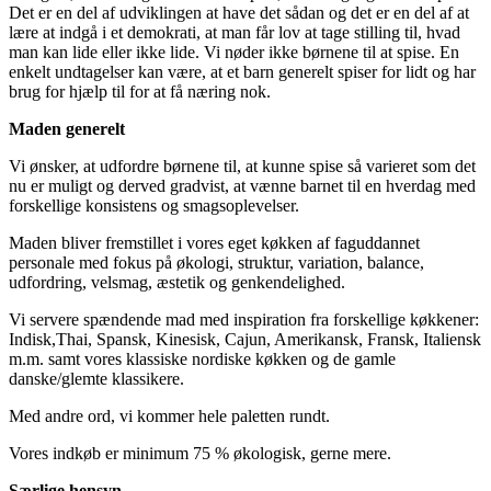
Det er en del af udviklingen at have det sådan og det er en del af at
lære at indgå i et demokrati, at man får lov at tage stilling til, hvad
man kan lide eller ikke lide. Vi nøder ikke børnene til at spise. En
enkelt undtagelser kan være, at et barn generelt spiser for lidt og har
brug for hjælp til for at få næring nok.
Maden generelt
Vi ønsker, at udfordre børnene til, at kunne spise så varieret som det
nu er muligt og derved gradvist, at vænne barnet til en hverdag med
forskellige konsistens og smagsoplevelser.
Maden bliver fremstillet i vores eget køkken af faguddannet
personale med fokus på økologi, struktur, variation, balance,
udfordring, velsmag, æstetik og genkendelighed.
Vi servere spændende mad med inspiration fra forskellige køkkener:
Indisk,Thai, Spansk, Kinesisk, Cajun, Amerikansk, Fransk, Italiensk
m.m. samt vores klassiske nordiske køkken og de gamle
danske/glemte klassikere.
Med andre ord, vi kommer hele paletten rundt.
Vores indkøb er minimum 75 % økologisk, gerne mere.
Særlige hensyn