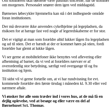
Om sommeren skal børnene være påsmurt solcreme, når de kommer
om morgenen. Personalet smører dem igen ved middagstid.
Børnenes løbecykler hjemmefra kan stå i det indhegnede område
foran institutionen.
Der må desværre ikke anvendes cykelhjelme på legepladsen, da
risikoen for at hænge fast ved nogle af legeredskaberne er for stor.
Det er vigtigt at man som forældre altid lukker lågen fra legepladsen
og ud til stien. Det er hændt at der er kommet børn på stien, fordi
forældre har glemt at lukke lågen.
Vi ser gerne at mobiltelefoner ikke benyttes ved aflevering eller
afhentning af barnet, da vi ved at forældres nærvær er af
overordentlig stor betydning, særligt ved overgange til og fra
institution og hjem.
Til sidst vil vi gerne fortælle om, at vi har rundvisning for evt.
kommende forældre den første tirsdag i måneden kl. 9.30 eller ved
nærmere aftale.
Vi ønsker for alle som træder ind i vores hus, at de må få en
dejlig oplevelse, ved at besøge og eller være en del af
Børnehuset Sct. Thomas
.