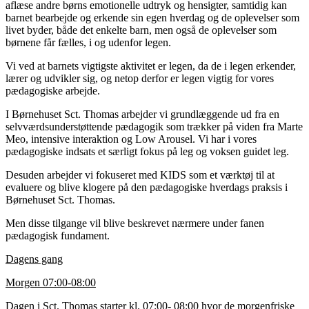
aflæse andre børns emotionelle udtryk og hensigter, samtidig kan
barnet bearbejde og erkende sin egen hverdag og de oplevelser som
livet byder, både det enkelte barn, men også de oplevelser som
børnene får fælles, i og udenfor legen.
Vi ved at barnets vigtigste aktivitet er legen, da de i legen erkender,
lærer og udvikler sig, og netop derfor er legen vigtig for vores
pædagogiske arbejde.
I Børnehuset Sct. Thomas arbejder vi grundlæggende ud fra en
selvværdsunderstøttende pædagogik som trækker på viden fra Marte
Meo, intensive interaktion og Low Arousel. Vi har i vores
pædagogiske indsats et særligt fokus på leg og voksen guidet leg.
Desuden arbejder vi fokuseret med KIDS som et værktøj til at
evaluere og blive klogere på den pædagogiske hverdags praksis i
Børnehuset Sct. Thomas.
Men disse tilgange vil blive beskrevet nærmere under fanen
pædagogisk fundament.
Dagens gang
Morgen 07:00-08:00
Dagen i Sct. Thomas starter kl. 07:00- 08:00 hvor de morgenfriske