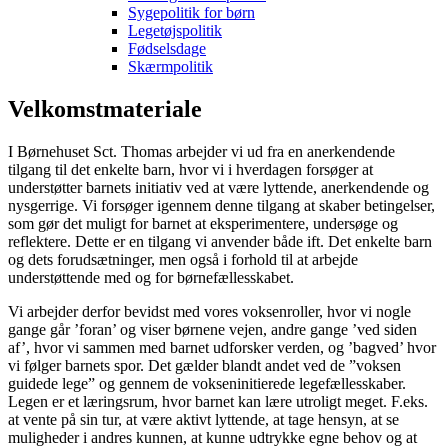
Sygepolitik for børn
Legetøjspolitik
Fødselsdage
Skærmpolitik
Velkomstmateriale
I Børnehuset Sct. Thomas arbejder vi ud fra en anerkendende
tilgang til det enkelte barn, hvor vi i hverdagen forsøger at
understøtter barnets initiativ ved at være lyttende, anerkendende og
nysgerrige. Vi forsøger igennem denne tilgang at skaber betingelser,
som gør det muligt for barnet at eksperimentere, undersøge og
reflektere. Dette er en tilgang vi anvender både ift. Det enkelte barn
og dets forudsætninger, men også i forhold til at arbejde
understøttende med og for børnefællesskabet.
Vi arbejder derfor bevidst med vores voksenroller, hvor vi nogle
gange går ’foran’ og viser børnene vejen, andre gange ’ved siden
af’, hvor vi sammen med barnet udforsker verden, og ’bagved’ hvor
vi følger barnets spor. Det gælder blandt andet ved de ”voksen
guidede lege” og gennem de vokseninitierede legefællesskaber.
Legen er et læringsrum, hvor barnet kan lære utroligt meget. F.eks.
at vente på sin tur, at være aktivt lyttende, at tage hensyn, at se
muligheder i andres kunnen, at kunne udtrykke egne behov og at