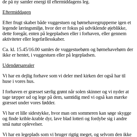
de på ny samler energi til eftermiddagens leg.
Eftermiddagen
Efter frugt skaber både vuggestuen og børnehavegrupperne igen et
legende læringsmiljø, hvor der er fokus på udviklende øjeblikke,
dette foregår, enten på legepladsen eller i forhaven, eller gennem
aktiviteter eller legefællesskaber.
Ca. kl. 15.45/16.00 samles de vuggestuebørn og børnehavebørn der
ikke er hentet, i vuggestuen eller på legepladsen.
Udendørsarealer
Vi har en dejlig forhave som vi deler med kirken der også har til
huse i vores hus.
I forhaven er græsset særlig grønt når solen skinner og vi nyder at
tage tæpper ud og lege på dem, samtidig med vi også kan mærke
græsset under vores fødder.
Vi har et lille sidestykke, hvor man om sommeren kan søge skygge
og finde krible-krable dyr, lave blad lotteri og fordybe sig i andre
små natur oplevelser.
Vi har en legeplads som vi bruger rigtig meget, og selvom den ikke