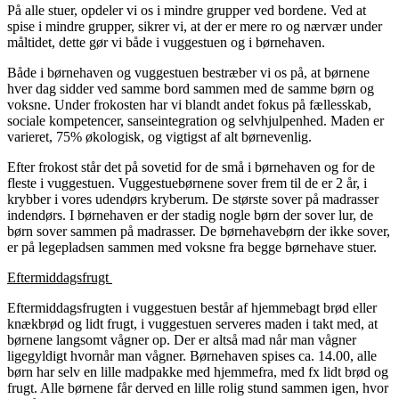
På alle stuer, opdeler vi os i mindre grupper ved bordene. Ved at
spise i mindre grupper, sikrer vi, at der er mere ro og nærvær under
måltidet, dette gør vi både i vuggestuen og i børnehaven.
Både i børnehaven og vuggestuen bestræber vi os på, at børnene
hver dag sidder ved samme bord sammen med de samme børn og
voksne. Under frokosten har vi blandt andet fokus på fællesskab,
sociale kompetencer, sanseintegration og selvhjulpenhed. Maden er
varieret, 75% økologisk, og vigtigst af alt børnevenlig.
Efter frokost står det på sovetid for de små i børnehaven og for de
fleste i vuggestuen. Vuggestuebørnene sover frem til de er 2 år, i
krybber i vores udendørs kryberum. De største sover på madrasser
indendørs. I børnehaven er der stadig nogle børn der sover lur, de
børn sover sammen på madrasser. De børnehavebørn der ikke sover,
er på legepladsen sammen med voksne fra begge børnehave stuer.
Eftermiddagsfrugt
Eftermiddagsfrugten i vuggestuen består af hjemmebagt brød eller
knækbrød og lidt frugt, i vuggestuen serveres maden i takt med, at
børnene langsomt vågner op. Der er altså mad når man vågner
ligegyldigt hvornår man vågner. Børnehaven spises ca. 14.00, alle
børn har selv en lille madpakke med hjemmefra, med fx lidt brød og
frugt. Alle børnene får derved en lille rolig stund sammen igen, hvor