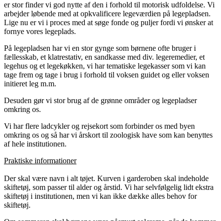
er stor finder vi god nytte af den i forhold til motorisk udfoldelse. Vi
arbejder løbende med at opkvalificere legeværdien på legepladsen.
Lige nu er vi i proces med at søge fonde og puljer fordi vi ønsker at
fornye vores legeplads.
På legepladsen har vi en stor gynge som børnene ofte bruger i
fællesskab, et klatrestativ, en sandkasse med div. legeremedier, et
legehus og et legekøkken, vi har tematiske legekasser som vi kan
tage frem og tage i brug i forhold til voksen guidet og eller voksen
initieret leg m.m.
Desuden gør vi stor brug af de grønne områder og legepladser
omkring os.
Vi har flere ladcykler og rejsekort som forbinder os med byen
omkring os og så har vi årskort til zoologisk have som kan benyttes
af hele institutionen.
Praktiske informationer
Der skal være navn i alt tøjet. Kurven i garderoben skal indeholde
skiftetøj, som passer til alder og årstid. Vi har selvfølgelig lidt ekstra
skiftetøj i institutionen, men vi kan ikke dække alles behov for
skiftetøj.