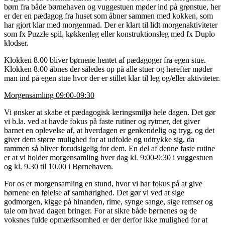
børn fra både børnehaven og vuggestuen møder ind på grønstue, her
er der en pædagog fra huset som åbner sammen med kokken, som
har gjort klar med morgenmad. Der er klart til lidt morgenaktiviteter
som fx Puzzle spil, køkkenleg eller konstruktionsleg med fx Duplo
klodser.
Klokken 8.00 bliver børnene hentet af pædagoger fra egen stue.
Klokken 8.00 åbnes der således op på alle stuer og herefter møder
man ind på egen stue hvor der er stillet klar til leg og/eller aktiviteter.
Morgensamling 09:00-09:30
Vi ønsker at skabe et pædagogisk læringsmiljø hele dagen. Det gør
vi b.la. ved at havde fokus på faste rutiner og rytmer, det giver
barnet en oplevelse af, at hverdagen er genkendelig og tryg, og det
giver dem større mulighed for at udfolde og udtrykke sig, da
rammen så bliver forudsigelig for dem. En del af denne faste rutine
er at vi holder morgensamling hver dag kl. 9:00-9:30 i vuggestuen
og kl. 9.30 til 10.00 i Børnehaven.
For os er morgensamling en stund, hvor vi har fokus på at give
børnene en følelse af samhørighed. Det gør vi ved at sige
godmorgen, kigge på hinanden, rime, synge sange, sige remser og
tale om hvad dagen bringer. For at sikre både børnenes og de
voksnes fulde opmærksomhed er der derfor ikke mulighed for at