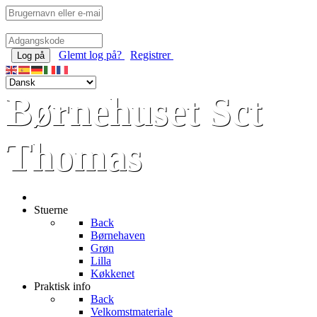
Glemt log på?
Registrer
Log på
Børnehuset Sct
Thomas
Stuerne
Back
Børnehaven
Grøn
Lilla
Køkkenet
Praktisk info
Back
Velkomstmateriale