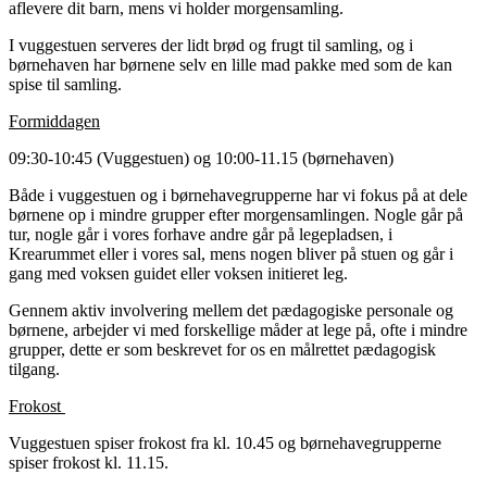
aflevere dit barn, mens vi holder morgensamling.
I vuggestuen serveres der lidt brød og frugt til samling, og i
børnehaven har børnene selv en lille mad pakke med som de kan
spise til samling.
Formiddagen
09:30-10:45 (Vuggestuen) og 10:00-11.15 (børnehaven)
Både i vuggestuen og i børnehavegrupperne har vi fokus på at dele
børnene op i mindre grupper efter morgensamlingen. Nogle går på
tur, nogle går i vores forhave andre går på legepladsen, i
Krearummet eller i vores sal, mens nogen bliver på stuen og går i
gang med voksen guidet eller voksen initieret leg.
Gennem aktiv involvering mellem det pædagogiske personale og
børnene, arbejder vi med forskellige måder at lege på, ofte i mindre
grupper, dette er som beskrevet for os en målrettet pædagogisk
tilgang.
Frokost
Vuggestuen spiser frokost fra kl. 10.45 og børnehavegrupperne
spiser frokost kl. 11.15.