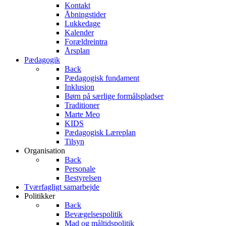
Kontakt
Åbningstider
Lukkedage
Kalender
Forældreintra
Årsplan
Pædagogik
Back
Pædagogisk fundament
Inklusion
Børn på særlige formålspladser
Traditioner
Marte Meo
KIDS
Pædagogisk Læreplan
Tilsyn
Organisation
Back
Personale
Bestyrelsen
Tværfagligt samarbejde
Politikker
Back
Bevægelsespolitik
Mad og måltidspolitik