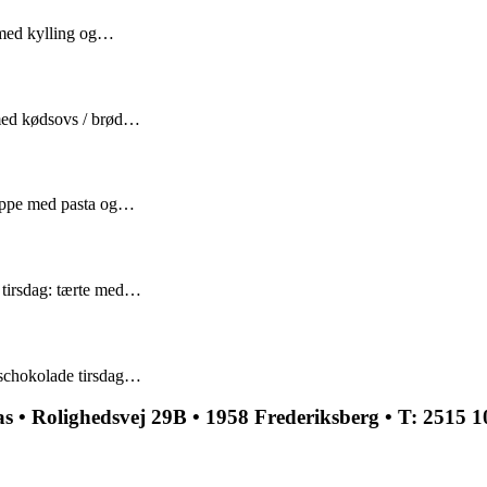
 med kylling og…
 med kødsovs / brød…
suppe med pasta og…
 tirsdag: tærte med…
schokolade tirsdag…
 • Rolighedsvej 29B • 1958 Frederiksberg • T: 2515 1