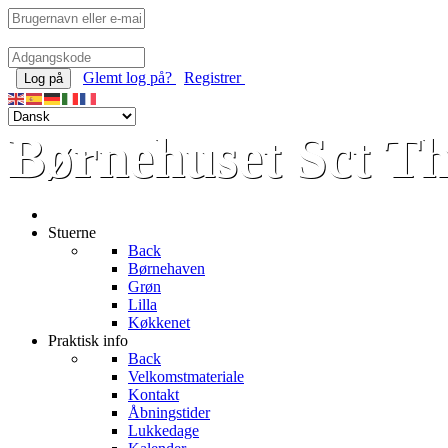
Glemt log på?
Registrer
Log på
Børnehuset Sct T
Stuerne
Back
Børnehaven
Grøn
Lilla
Køkkenet
Praktisk info
Back
Velkomstmateriale
Kontakt
Åbningstider
Lukkedage