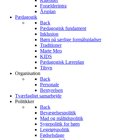
Kalender
Forældreintra
Årsplan
Pædagogik
Back
Pædagogisk fundament
Inklusion
Børn på særlige formålspladser
Traditioner
Marte Meo
KIDS
Pædagogisk Læreplan
Tilsyn
Organisation
Back
Personale
Bestyrelsen
Tværfagligt samarbejde
Politikker
Back
Bevægelsespolitik
Mad og måltidspolitik
Sygepolitik for børn
Legetøjspolitik
Fødselsdage